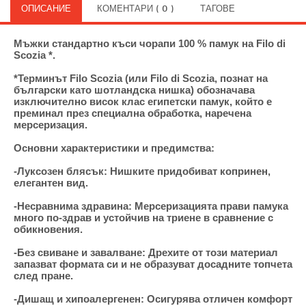
ОПИСАНИЕ
КОМЕНТАРИ ( 0 )
ТАГОВЕ
Мъжки стандартно къси чорапи 100 % памук на Filo di
Scozia *.
*Терминът Filo Scozia (или Filo di Scozia, познат на
български като шотландска нишка) обозначава
изключително висок клас египетски памук, който е
преминал през специална обработка, наречена
мерсеризация.
Основни характеристики и предимства:
-Луксозен блясък: Нишките придобиват копринен,
елегантен вид.
-Несравнима здравина: Мерсеризацията прави памука
много по-здрав и устойчив на триене в сравнение с
обикновения.
-Без свиване и завалване: Дрехите от този материал
запазват формата си и не образуват досадните топчета
след пране.
-Дишащ и хипоалергенен: Осигурява отличен комфорт