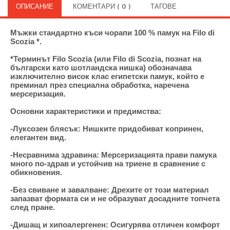
ОПИСАНИЕ
КОМЕНТАРИ ( 0 )
ТАГОВЕ
Мъжки стандартно къси чорапи 100 % памук на Filo di
Scozia *.
*Терминът Filo Scozia (или Filo di Scozia, познат на
български като шотландска нишка) обозначава
изключително висок клас египетски памук, който е
преминал през специална обработка, наречена
мерсеризация.
Основни характеристики и предимства:
-Луксозен блясък: Нишките придобиват копринен,
елегантен вид.
-Несравнима здравина: Мерсеризацията прави памука
много по-здрав и устойчив на триене в сравнение с
обикновения.
-Без свиване и завалване: Дрехите от този материал
запазват формата си и не образуват досадните топчета
след пране.
-Дишащ и хипоалергенен: Осигурява отличен комфорт