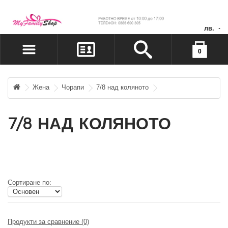
лв.
Вашата количка е празна!
0
МОЯТ ПРОФИЛ
ЖЕЛАНИ ПРОДУКТИ(0)
Жена
Чорапи
7/8 над коляното
ПЛАЩАНЕ
7/8 НАД КОЛЯНОТО
ВХОД
РЕГИСТРАЦИЯ
Сортиране по:
Продукти за сравнение (0)