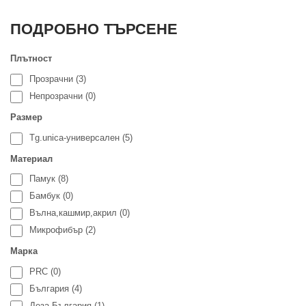
ПОДРОБНО ТЪРСЕНЕ
Плътност
Прозрачни (3)
Непрозрачни (0)
Размер
Tg.unica-универсален (5)
Материал
Памук (8)
Бамбук (0)
Вълна,кашмир,акрил (0)
Микрофибър (2)
Марка
PRC (0)
България (4)
Деза-България (1)